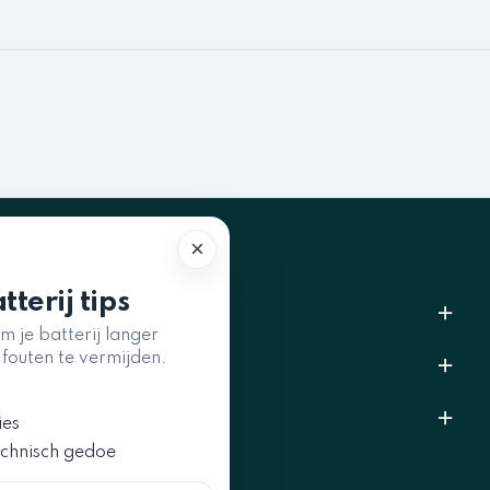
×
tterij tips
CONTACTEER ONS
m je batterij langer
fouten te vermijden.
ADRES
INFORMATIE
ies
echnisch gedoe