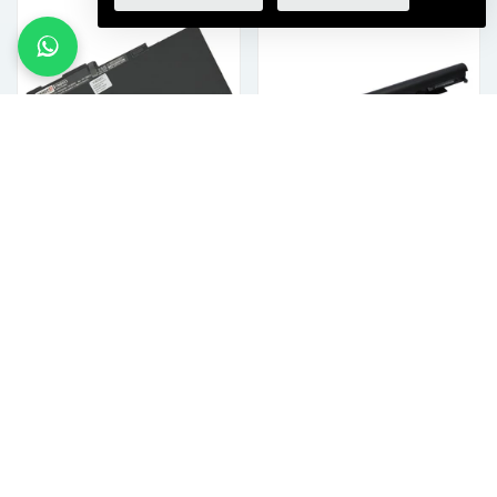
Yanec Laptop Accu 4450
Yanec Laptop Accu 2600
mAh
mAh
€41,99 incl. btw
€41,99 incl. btw
VOEG TOE AAN WINKELKAR
VOEG TOE AAN WINKELKAR