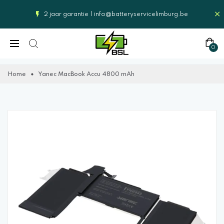
2 jaar garantie |
info@batteryservicelimburg.be
0
Home
Yanec MacBook Accu 4800 mAh