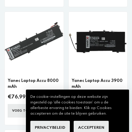
Yanec Laptop Accu 8000
Yanec Laptop Accu 3900
mAh
mAh
De cookie-instellingen op deze website zijn
€76,99 incl. btw
€50,99 incl. btw
ingesteld op 'alle cookies toestaan' om u de
allerbeste ervaring te bieden. Klik op Cookies
VOEG TOE AAN WINKELKAR
VOEG TOE AAN WINKELKAR
accepteren om de site te blijven gebruiken.
PRIVACYBELEID
ACCEPTEREN