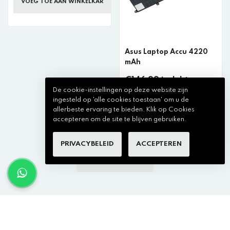
VOEG TOE AAN WINKELKAR
Asus Laptop Accu 4220
mAh
€146,99 incl. btw
De cookie-instellingen op deze website zijn
ingesteld op 'alle cookies toestaan' om u de
VOEG TOE AAN WINKELKAR
allerbeste ervaring te bieden. Klik op Cookies
accepteren om de site te blijven gebruiken.
PRIVACYBELEID
ACCEPTEREN
BEKIJK MEER ITMENS