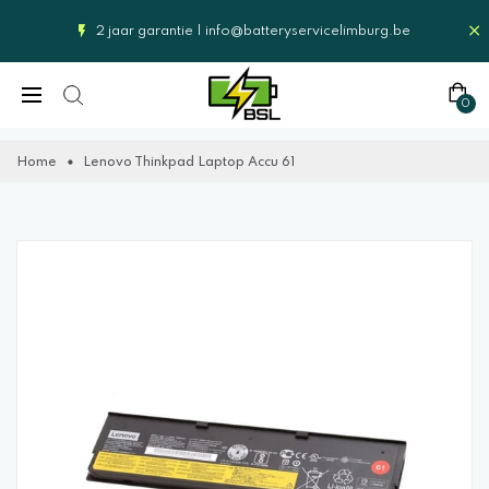
2 jaar garantie |
info@batteryservicelimburg.be
0
Home
Lenovo Thinkpad Laptop Accu 61