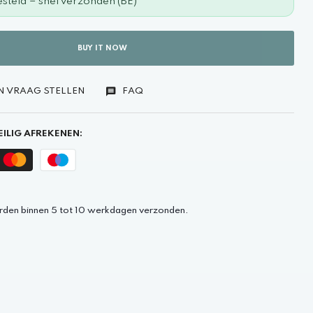
steld = snel verzonden (BE)
BUY IT NOW
N VRAAG STELLEN
FAQ
ILIG AFREKENEN:
rden binnen 5 tot 10 werkdagen verzonden.