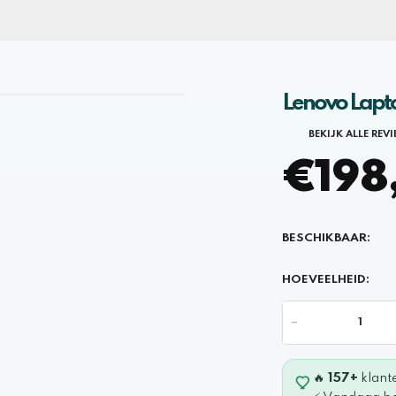
Lenovo Lapto
BEKIJK ALLE REV
€198,
BESCHIKBAAR:
HOEVEELHEID:
-
🔥
157+
klant