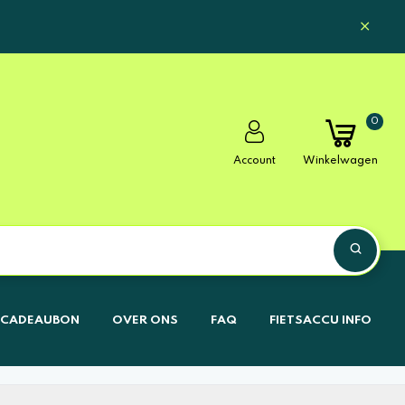
0
Account
Winkelwagen
CADEAUBON
OVER ONS
FAQ
FIETSACCU INFO