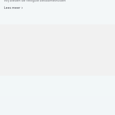
Wij bieden de veiligste betaalmethoden
Lees meer