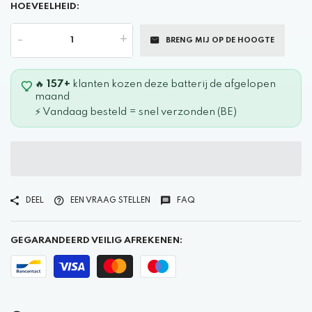
HOEVEELHEID:
-
+
BRENG MIJ OP DE HOOGTE
🔥
157+
klanten kozen deze batterij de afgelopen
maand
⚡ Vandaag besteld = snel verzonden (BE)
DEEL
EEN VRAAG STELLEN
FAQ
GEGARANDEERD VEILIG AFREKENEN: