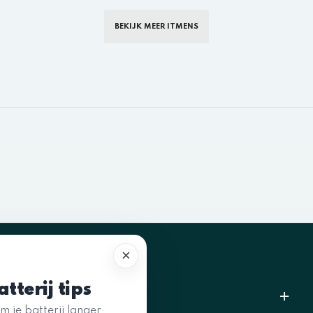
BEKIJK MEER ITMENS
×
tterij tips
CONTACTEER ONS
m je batterij langer