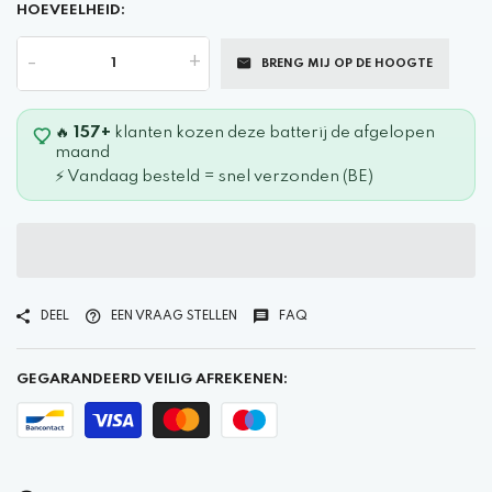
HOEVEELHEID:
-
+
BRENG MIJ OP DE HOOGTE
🔥
157+
klanten kozen deze batterij de afgelopen
maand
⚡ Vandaag besteld = snel verzonden (BE)
DEEL
EEN VRAAG STELLEN
FAQ
GEGARANDEERD VEILIG AFREKENEN: