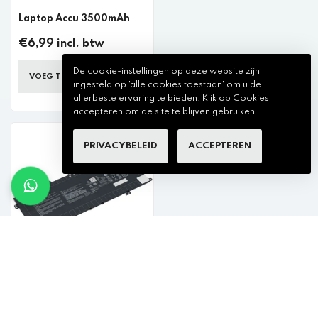
Laptop Accu 3500mAh
€6,99 incl. btw
De cookie-instellingen op deze website zijn
VOEG TOE AAN WINKELKAR
ingesteld op 'alle cookies toestaan' om u de
allerbeste ervaring te bieden. Klik op Cookies
accepteren om de site te blijven gebruiken.
PRIVACYBELEID
ACCEPTEREN
Asus Laptop Accu 4220
mAh