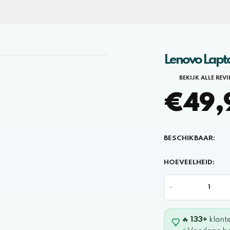
Lenovo Lapt
BEKIJK ALLE REV
€49,9
BESCHIKBAAR:
HOEVEELHEID:
-
🔥
133+
klant