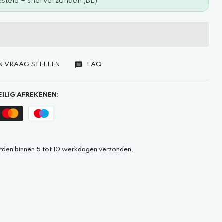
steld = snel verzonden (BE)
N VRAAG STELLEN
FAQ
ILIG AFREKENEN:
rden binnen 5 tot 10 werkdagen verzonden.