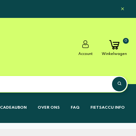
0
Account
Winkelwagen
CADEAUBON
OVER ONS
FAQ
FIETSACCU INFO