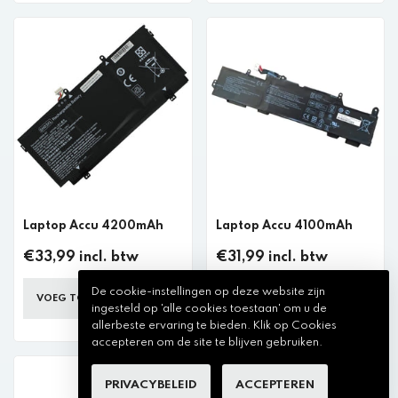
Laptop Accu 4200mAh
Laptop Accu 4100mAh
€33,99 incl. btw
€31,99 incl. btw
De cookie-instellingen op deze website zijn
VOEG TOE AAN WINKELKAR
VOEG TOE AAN WINKELKAR
ingesteld op 'alle cookies toestaan' om u de
allerbeste ervaring te bieden. Klik op Cookies
accepteren om de site te blijven gebruiken.
PRIVACYBELEID
ACCEPTEREN