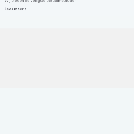
Wij bieden de veiligste betaalmethoden
Lees meer