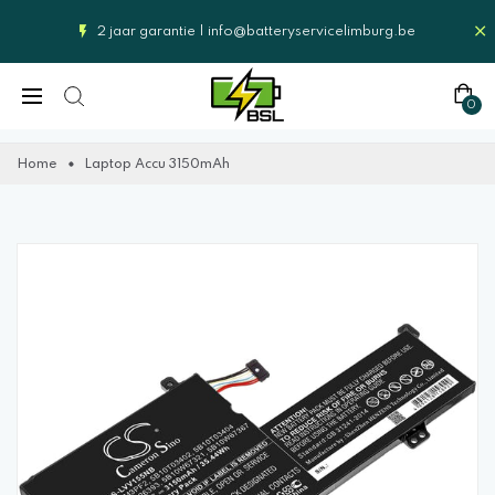
2 jaar garantie |
info@batteryservicelimburg.be
0
Home
Laptop Accu 3150mAh