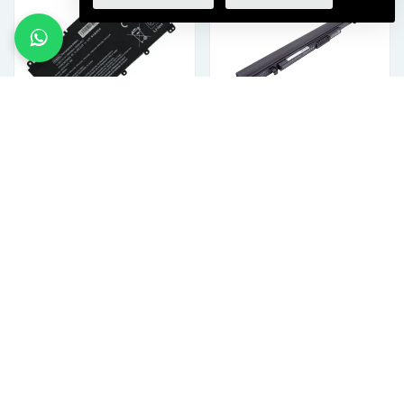
Laptop Accu 3400 mAh
Laptop Accu 2200mAh
€17,99 incl. btw
€20,99 incl. btw
VOEG TOE AAN WINKELKAR
VOEG TOE AAN WINKELKAR
Asus Laptop Accu
5427mAh
€128,99 incl. btw