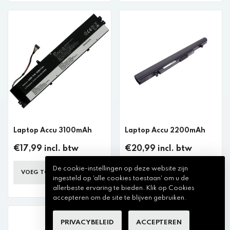
Laptop Accu 3100mAh
Laptop Accu 2200mAh
€17,99 incl. btw
€20,99 incl. btw
De cookie-instellingen op deze website zijn
VOEG TOE AAN WINKELKAR
VOEG TOE AAN WINKELKAR
ingesteld op 'alle cookies toestaan' om u de
allerbeste ervaring te bieden. Klik op Cookies
accepteren om de site te blijven gebruiken.
PRIVACYBELEID
ACCEPTEREN
Asus Laptop Accu