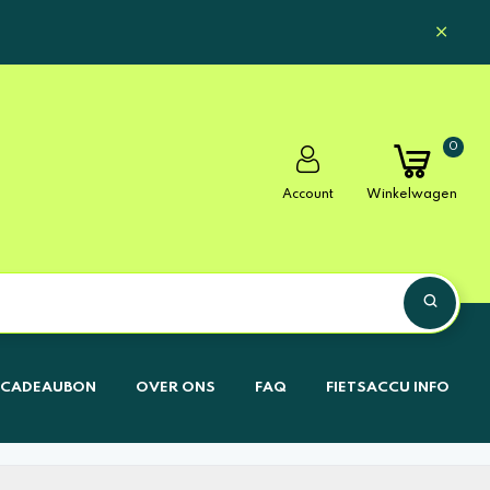
0
Account
Winkelwagen
CADEAUBON
OVER ONS
FAQ
FIETSACCU INFO