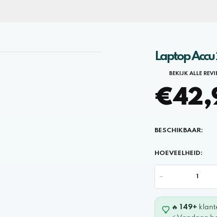
Laptop Acc
BEKIJK ALLE REV
€42,9
BESCHIKBAAR:
HOEVEELHEID:
-
🔥
149+
klant