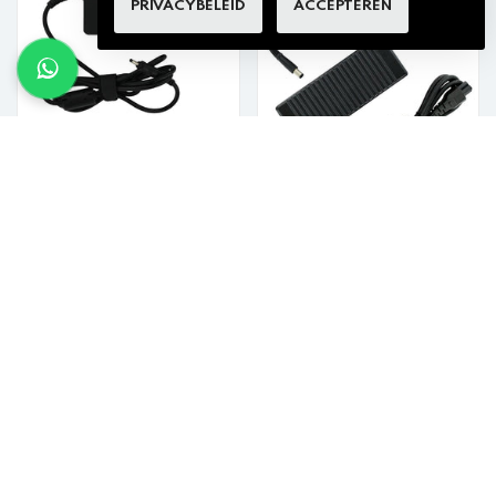
PRIVACYBELEID
ACCEPTEREN
Laptop AC Adapter 65W
Laptop AC Adapter 135W
€19,99 incl. btw
€15,99 incl. btw
VOEG TOE AAN WINKELKAR
VOEG TOE AAN WINKELKAR