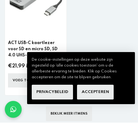
ACT USB-C kaartlezer
voor SD en micro SD, SD
4.0 UHS-II
De cookie-instellingen op deze website zijn
ingesteld op 'alle cookies toestaan' om u de
€21,99 incl. btw
allerbeste ervaring te bieden. Klik op Cookies
accepteren om de site te blijven gebruiken.
VOEG TOE AAN WINKELKAR
PRIVACYBELEID
ACCEPTEREN
BEKIJK MEER ITMENS