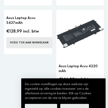
Asus Laptop Accu
5427mAh
€128,99 incl. btw
VOEG TOE AAN WINKELKAR
Asus Laptop Accu 4220
mAh
€146,99 incl. btw
De cookie-instellingen op deze website zijn
ingesteld op 'alle cookies toestaan' om u de
VOEG TOE AAN WINKELKAR
allerbeste ervaring te bieden. Klik op Cookies
accepteren om de site te blijven gebruiken.