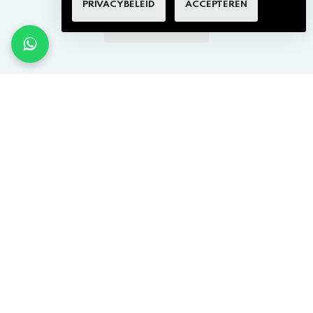
PRIVACYBELEID
ACCEPTEREN
BEKIJK MEER ITMENS
×
tterij tips
CONTACTEER ONS
m je batterij langer