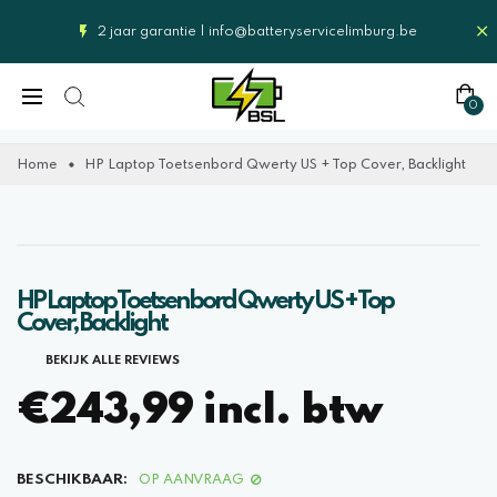
2 jaar garantie |
info@batteryservicelimburg.be
0
Home
HP Laptop Toetsenbord Qwerty US + Top Cover, Backlight
HP Laptop Toetsenbord Qwerty US + Top
Cover, Backlight
BEKIJK ALLE REVIEWS
€243,99 incl. btw
BESCHIKBAAR:
OP AANVRAAG