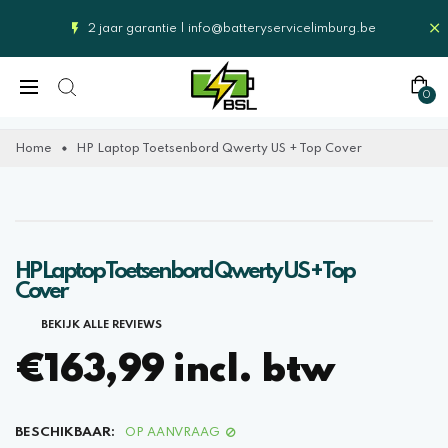
2 jaar garantie |
info@batteryservicelimburg.be
0
Home
HP Laptop Toetsenbord Qwerty US + Top Cover
HP Laptop Toetsenbord Qwerty US + Top
Cover
BEKIJK ALLE REVIEWS
€163,99 incl. btw
BESCHIKBAAR:
OP AANVRAAG