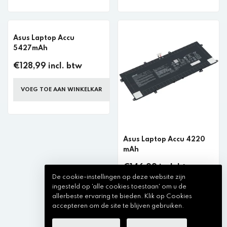
Asus Laptop Accu
5427mAh
€128,99 incl. btw
VOEG TOE AAN WINKELKAR
Asus Laptop Accu 4220
mAh
€146,99 incl. btw
De cookie-instellingen op deze website zijn
ingesteld op 'alle cookies toestaan' om u de
VOEG TOE AAN WINKELKAR
allerbeste ervaring te bieden. Klik op Cookies
accepteren om de site te blijven gebruiken.