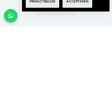
PRIVACYBELEID
ACCEPTEREN
BEKIJK MEER ITMENS
×
tterij tips
CONTACTEER ONS
m je batterij langer