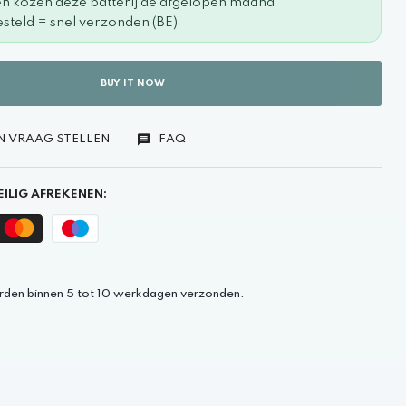
en kozen deze batterij de afgelopen maand
steld = snel verzonden (BE)
BUY IT NOW
N VRAAG STELLEN
FAQ
ILIG AFREKENEN:
rden binnen 5 tot 10 werkdagen verzonden.