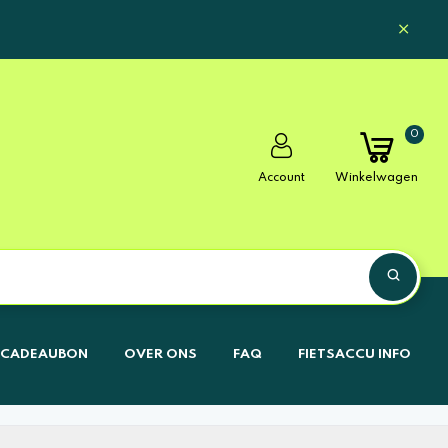
0
Account
Winkelwagen
CADEAUBON
OVER ONS
FAQ
FIETSACCU INFO