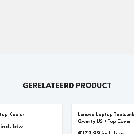
GERELATEERD PRODUCT
top Koeler
Lenovo Laptop Toetsen
Qwerty US + Top Cover
incl. btw
€172,99 incl. btw