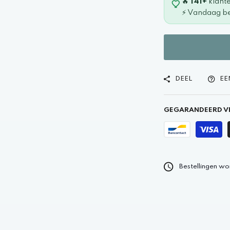
🔥
141+
klant
⚡ Vandaag be
DEEL
EE
GEGARANDEERD VE
Bestellingen wo