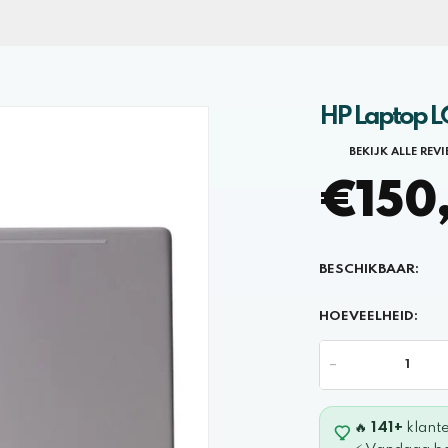
HP Laptop LC
BEKIJK ALLE REV
€150,
BESCHIKBAAR:
HOEVEELHEID:
-
🔥
141+
klant