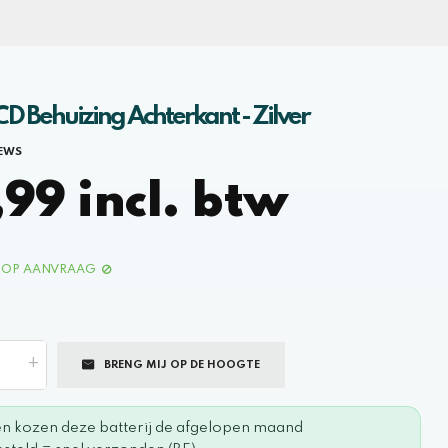
D Behuizing Achterkant - Zilver
IEWS
99 incl. btw
OP AANVRAAG
+
BRENG MIJ OP DE HOOGTE
en kozen deze batterij de afgelopen maand