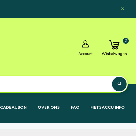
0
Account
Winkelwagen
CADEAUBON
OVER ONS
FAQ
FIETSACCU INFO