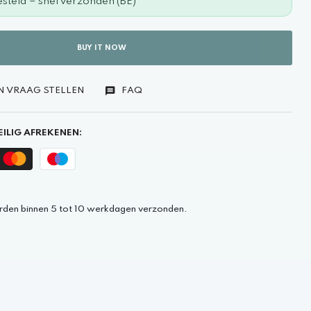
steld = snel verzonden (BE)
BUY IT NOW
N VRAAG STELLEN
FAQ
ILIG AFREKENEN:
rden binnen 5 tot 10 werkdagen verzonden.