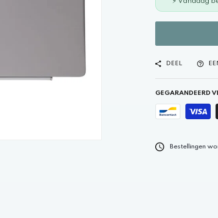
⚡ Vandaag be
DEEL
EE
GEGARANDEERD VE
Bestellingen wo