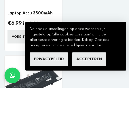
Laptop Accu 3500mAh
€6,99 incl. btw
De cookie-instellingen op deze website zijn
ingesteld op 'alle cookies toestaan' om u de
VOEG TOE AAN WINKELKAR
allerbeste ervaring te bieden. Klik op Cookies
accepteren om de site te blijven gebruiken.
PRIVACYBELEID
ACCEPTEREN
Asus Laptop Accu 4220
mAh