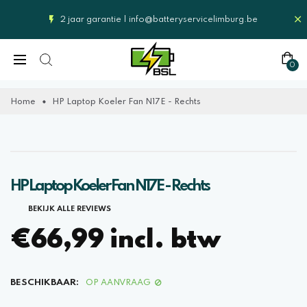
2 jaar garantie |
info@batteryservicelimburg.be
0
Home
HP Laptop Koeler Fan N17E - Rechts
HP Laptop Koeler Fan N17E - Rechts
BEKIJK ALLE REVIEWS
€66,99 incl. btw
BESCHIKBAAR:
OP AANVRAAG