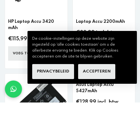
HP Laptop Accu 3420
Laptop Accu 2200mAh
mAh
€20,99 incl. btw
De cookie-instellingen op deze website zijn
€115,99 incl. btw
ingesteld op 'alle cookies toestaan' om u de
VOEG TOE AAN WINKELKAR
allerbeste ervaring te bieden. Klik op Cookies
VOEG TOE AAN WINKELKAR
accepteren om de site te blijven gebruiken.
PRIVACYBELEID
ACCEPTEREN
Asus Laptop Accu
5427mAh
€128,99 incl. btw
VOEG TOE AAN WINKELKAR