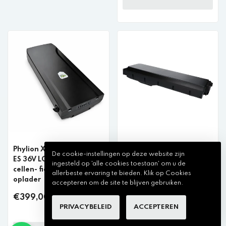
Phylion XH370 13J Wall-
E-Bike Vision Fietsaccu
De cookie-instellingen op deze website zijn
ES 36V LG/Samsung
voor Bosch
ingesteld op 'alle cookies toestaan' om u de
cellen- fietsaccu +
Active/Performance
allerbeste ervaring te bieden. Klik op Cookies
oplader
720Wh Bagage
accepteren om de site te blijven gebruiken.
€399,00 incl. btw
€760,99 incl. btw
PRIVACYBELEID
ACCEPTEREN
VOEG TOE AAN WINKELKAR