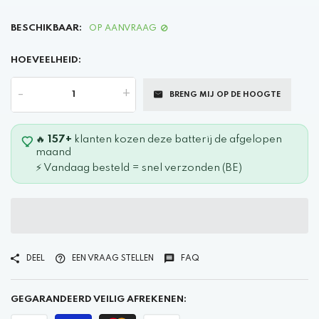
BESCHIKBAAR:
OP AANVRAAG
HOEVEELHEID:
-
+
BRENG MIJ OP DE HOOGTE
🔥
157+
klanten kozen deze batterij de afgelopen
maand
⚡ Vandaag besteld = snel verzonden (BE)
DEEL
EEN VRAAG STELLEN
FAQ
GEGARANDEERD VEILIG AFREKENEN: