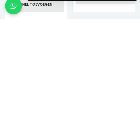
SNEL TOEVOEGEN
Bosch Fietsaccu
PowerTube 625 Verticaal
€404,99 incl. btw
Chasker fietsbatterij 36V
VOEG TOE AAN WINKELKAR
17,5Ah inclusief lader