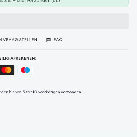
steld = snel verzonden (BE)
N VRAAG STELLEN
FAQ
ILIG AFREKENEN:
rden binnen 5 tot 10 werkdagen verzonden.