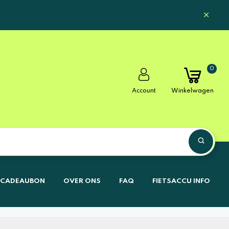
0
Account
Winkelwagen
CADEAUBON
OVER ONS
FAQ
FIETSACCU INFO