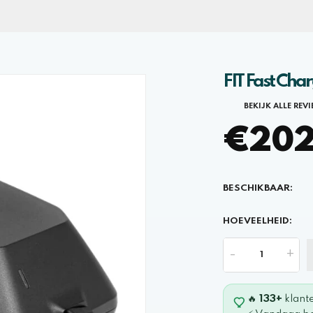
FIT Fast Cha
BEKIJK ALLE REV
€202,
BESCHIKBAAR:
HOEVEELHEID:
-
+
🔥
133+
klant