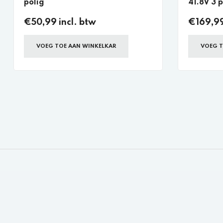
polig
41.8V 3 p
€50,99 incl. btw
€169,99
VOEG TOE AAN WINKELKAR
VOEG T