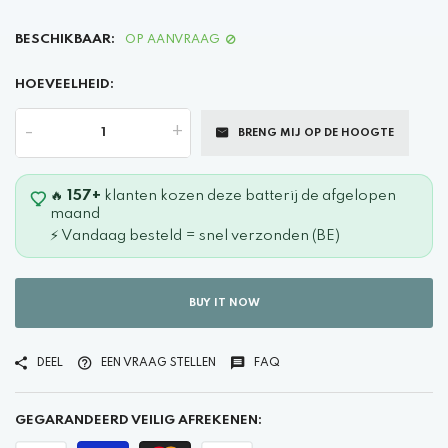
BESCHIKBAAR:
OP AANVRAAG
HOEVEELHEID:
-
+
BRENG MIJ OP DE HOOGTE
🔥
157+
klanten kozen deze batterij de afgelopen
maand
⚡ Vandaag besteld = snel verzonden (BE)
BUY IT NOW
DEEL
EEN VRAAG STELLEN
FAQ
GEGARANDEERD VEILIG AFREKENEN: