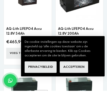
AQ-Lith LIFEPO4 Accu
AQ-Lith LIFEPO4 Accu
12.8V 54Ah
12.8V 200Ah
€465,99 incl. btw
€846,99 incl. btw
De cookie-instellingen op deze website zijn
ingesteld op 'alle cookies toestaan' om u de
allerbeste ervaring te bieden. Klik op Cookies
VOEG TOE AAN WINKELKAR
VOEG TOE AAN WINKELKAR
accepteren om de site te blijven gebruiken.
PRIVACYBELEID
ACCEPTEREN