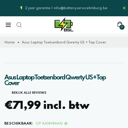
2 jaar garantie |
info@batteryservicelimburg.be
0
Home
Asus Laptop Toetsenbord Qwerty US + Top Cover
Asus Laptop Toetsenbord Qwerty US + Top
Cover
BEKIJK ALLE REVIEWS
€71,99 incl. btw
BESCHIKBAAR:
OP AANVRAAG