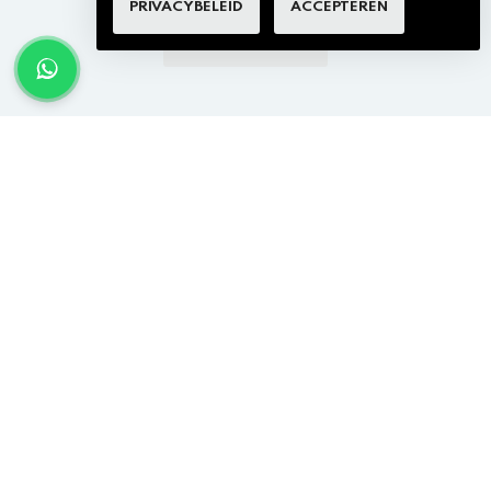
PRIVACYBELEID
ACCEPTEREN
BEKIJK MEER ITMENS
×
tterij tips
CONTACTEER ONS
m je batterij langer