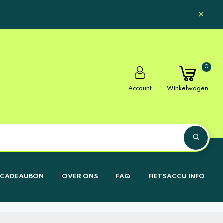
0
Account
Winkelwagen
CADEAUBON
OVER ONS
FAQ
FIETSACCU INFO