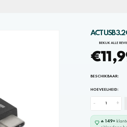
ACT USB 3.2 
BEKIJK ALLE REV
€11,9
BESCHIKBAAR:
HOEVEELHEID:
-
+
🔥
149+
klant