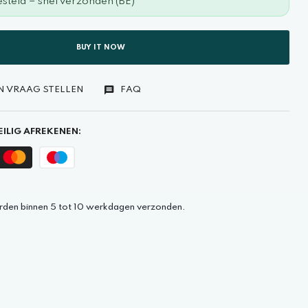
steld = snel verzonden (BE)
BUY IT NOW
N VRAAG STELLEN
FAQ
ILIG AFREKENEN:
rden binnen 5 tot 10 werkdagen verzonden.