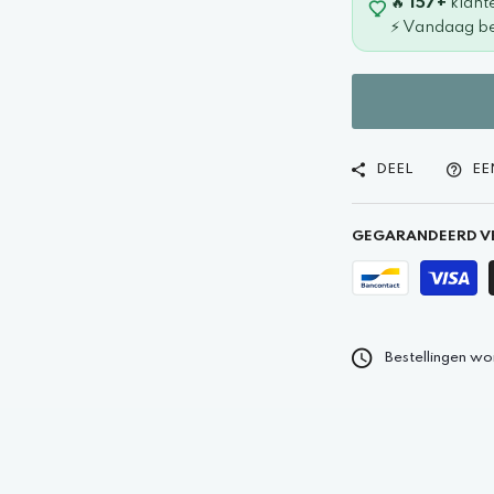
🔥
157+
klant
⚡ Vandaag be
DEEL
EE
GEGARANDEERD VE
Bestellingen wo