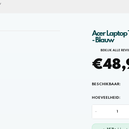
w
Acer Laptop 
- Blauw
BEKIJK ALLE REV
€48,9
BESCHIKBAAR:
HOEVEELHEID:
-