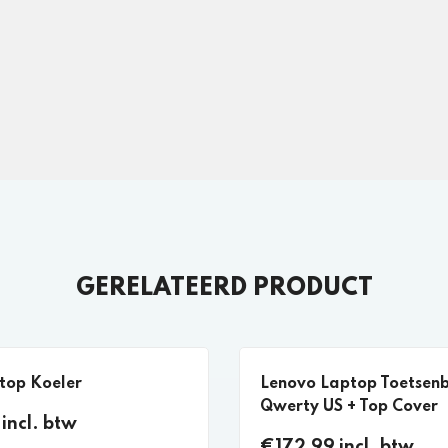
GERELATEERD PRODUCT
top Koeler
Lenovo Laptop Toetsen
Qwerty US + Top Cover
incl. btw
€172,99 incl. btw