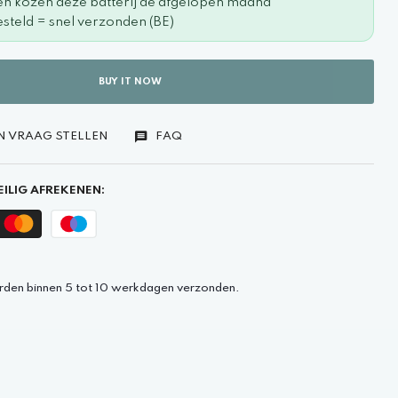
en kozen deze batterij de afgelopen maand
steld = snel verzonden (BE)
BUY IT NOW
N VRAAG STELLEN
FAQ
ILIG AFREKENEN:
rden binnen 5 tot 10 werkdagen verzonden.