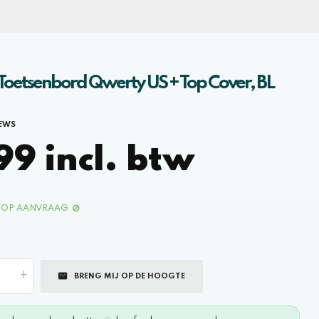
Toetsenbord Qwerty US + Top Cover, BL
IEWS
9 incl. btw
OP AANVRAAG
+
BRENG MIJ OP DE HOOGTE