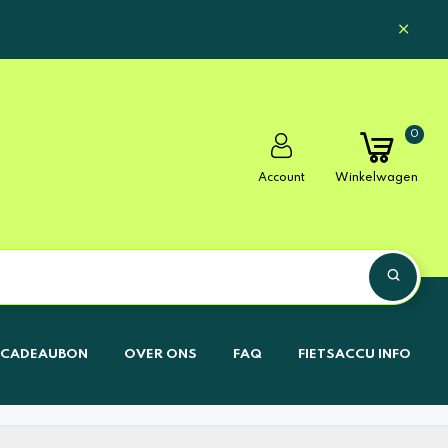
0
Account
Winkelwagen
CADEAUBON
OVER ONS
FAQ
FIETSACCU INFO