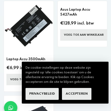
Asus Laptop Accu
5427mAh
€128,99 incl. btw
VOEG TOE AAN WINKELKAR
Laptop Accu 3500mAh
€6,99 incl. btw
De cookie-instellingen op deze website zijn
ingesteld op 'alle cookies toestaan' om u de
allerbeste ervaring te bieden. Klik op Cookies
VOEG TOE AAN WINKELKAR
accepteren om de site te blijven gebruiken.
PRIVACYBELEID
ACCEPTEREN