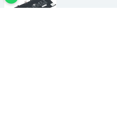
Asus Laptop Accu 4220
mAh
€146,99 incl. btw
VOEG TOE AAN WINKELKAR
BEKIJK MEER ITMENS