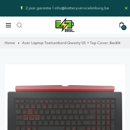
2 jaar garantie |
info@batteryservicelimburg.be
0
Home
Acer Laptop Toetsenbord Qwerty US + Top Cover, Backlit